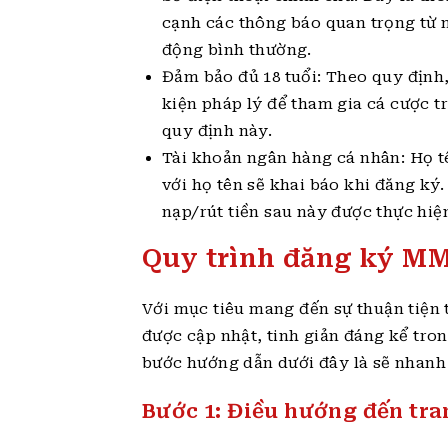
cạnh các thông báo quan trọng từ 
động bình thường.
Đảm bảo đủ 18 tuổi: Theo quy định, 
kiện pháp lý để tham gia cá cược 
quy định này.
Tài khoản ngân hàng cá nhân: Họ t
với họ tên sẽ khai báo khi đăng ký.
nạp/rút tiền sau này được thực hiệ
Quy trình đăng ký MM
Với mục tiêu mang đến sự thuận tiện 
được cập nhật, tinh giản đáng kể tron
bước hướng dẫn dưới đây là sẽ nhanh 
Bước 1: Điều hướng đến tr