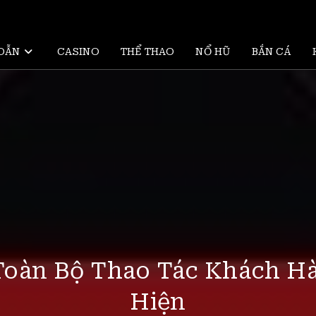
DẪN
CASINO
THỂ THAO
NỔ HŨ
BẮN CÁ
Toàn Bộ Thao Tác Khách H
Hiện