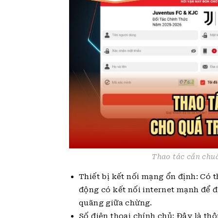
Thao tác cần chu
Thiết bị kết nối mạng ổn định: Có t
động có kết nối internet mạnh để đ
quãng giữa chừng.
Số điện thoại chính chủ: Đây là th