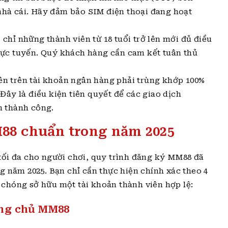
nhà cái. Hãy đảm bảo SIM điện thoại đang hoạt
chỉ những thành viên từ 18 tuổi trở lên mới đủ điều
trực tuyến. Quý khách hàng cần cam kết tuân thủ
ên trên tài khoản ngân hàng phải trùng khớp 100%
 Đây là điều kiện tiên quyết để các giao dịch
n thành công.
88 chuẩn trong năm 2025
tối đa cho người chơi, quy trình đăng ký MM88 đã
g năm 2025. Bạn chỉ cần thực hiện chính xác theo 4
chóng sở hữu một tài khoản thành viên hợp lệ:
ang chủ MM88