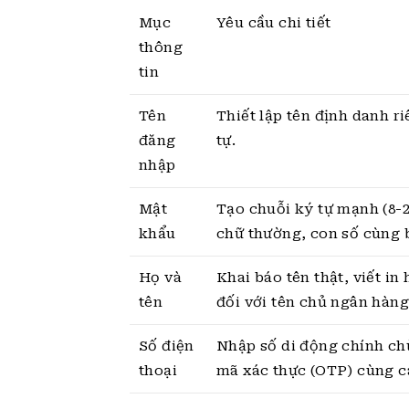
Mục
Yêu cầu chi tiết
thông
tin
Tên
Thiết lập tên định danh ri
đăng
tự.
nhập
Mật
Tạo chuỗi ký tự mạnh (8-2
khẩu
chữ thường, con số cùng b
Họ và
Khai báo tên thật, viết i
tên
đối với tên chủ ngân hàng
Số điện
Nhập số di động chính ch
thoại
mã xác thực (OTP) cùng c