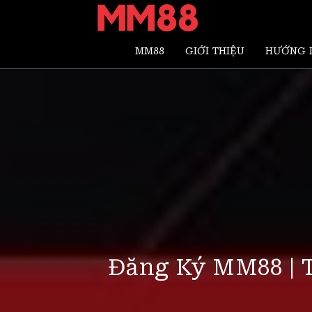
MM88
GIỚI THIỆU
HƯỚNG 
Đăng Ký MM88 | 