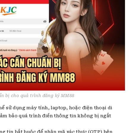
ẩn bị cho quá trình đăng ký MM88
hể sử dụng máy tính, laptop, hoặc điện thoại di
ảm bảo quá trình điền thông tin không bị ngắt
ông tin bắt buộc để nhận mã xác thực (OTP) bên